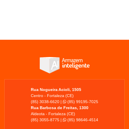
Rua Nogueira Acioli, 1505
Centro - Fortaleza (CE)
(85) 3038-6620 |
(85) 99195-7025
Rua Barbosa de Freitas, 1300
Aldeota - Fortaleza (CE)
(85) 3055-8775 |
(85) 98646-4514