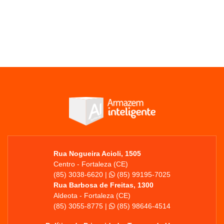
Rua Nogueira Acioli, 1505
Centro - Fortaleza (CE)
(85) 3038-6620 |
(85) 99195-7025
Rua Barbosa de Freitas, 1300
Aldeota - Fortaleza (CE)
(85) 3055-8775 |
(85) 98646-4514